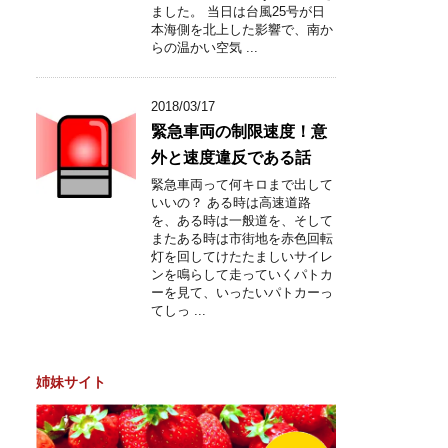
ました。 当日は台風25号が日
本海側を北上した影響で、南か
らの温かい空気 ...
2018/03/17
緊急車両の制限速度！意
外と速度違反である話
緊急車両って何キロまで出して
いいの？ ある時は高速道路
を、ある時は一般道を、そして
またある時は市街地を赤色回転
灯を回してけたたましいサイレ
ンを鳴らして走っていくパトカ
ーを見て、いったいパトカーっ
てしっ ...
姉妹サイト