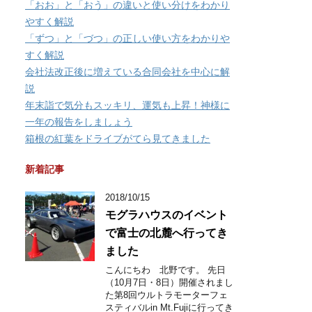
「おお」と「おう」の違いと使い分けをわかり
やすく解説
「ずつ」と「づつ」の正しい使い方をわかりや
すく解説
会社法改正後に増えている合同会社を中心に解
説
年末詣で気分もスッキリ、運気も上昇！神様に
一年の報告をしましょう
箱根の紅葉をドライブがてら見てきました
新着記事
2018/10/15
モグラハウスのイベント
で富士の北麓へ行ってき
ました
こんにちわ 北野です。 先日
（10月7日・8日）開催されまし
た第8回ウルトラモーターフェ
スティバルin Mt.Fujiに行ってき