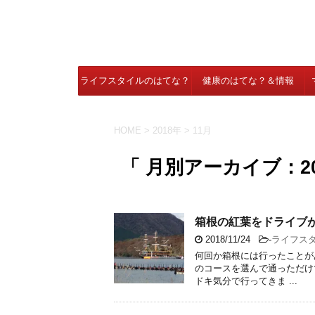
ライフスタイルのはてな？
健康のはてな？＆情報
＆情報
HOME
>
2018年
>
11月
「 月別アーカイブ：20
箱根の紅葉をドライブ
2018/11/24
-
ライフス
何回か箱根には行ったことが
のコースを選んで通っただけ
ドキ気分で行ってきま ...