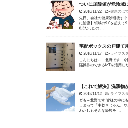
ついに尿酸値が危険域
2018/11/22
-
健康のは
先日、会社の健康診断後すぐ
に治療】領域の9.0を超えて
8.3だったの ...
宅配ボックスの戸建て
2018/11/17
-
ライフス
こんにちは～ 北野です 今回
隔操作のできるIoTを活用し
【これで解決】洗濯物
2018/11/12
-
ライフス
ども～北野です 皆様の中に
しまって「半乾きじゃん、や
わたしもそんな経験を ...