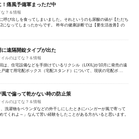
に！痛風予備軍まっただ中
てな？＆情報
に呼び出しを食ってしまいました。それというのも尿酸の値が【ただち
9.2になってしまったからです。 昨年の健康診断では【要生活改善】の
用に遠隔開錠タイプが出た
タイルのはてな？＆情報
は、住宅設備などを手掛けているリクシル（LIXIL)が10月に発売の遠
た戸建て用宅配ボックス（宅配スタンド）について、現状の宅配ボ ...
が風で偏って乾かない時の防止策
タイルのはてな？＆情報
も、洗濯物をベランダなどの外干しにしたときにハンガーが風で寄って
めてくれよ～」なんて苦い経験をしたことがある方がいると思います。