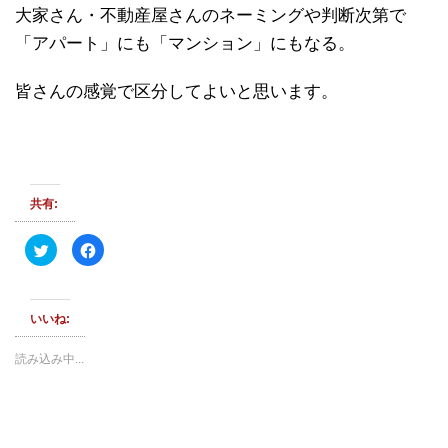
大家さん・不動産屋さんのネーミングや判断次第で
「アパート」にも「マンション」にもなる。
皆さんの感覚で区分してよいと思います。
共有:
ク
F
リ
a
ッ
c
ク
e
し
b
て
o
いいね:
T
o
w
k
i
で
t
共
読み込み中...
t
有
e
す
r
る
で
に
共
は
有
ク
(
リ