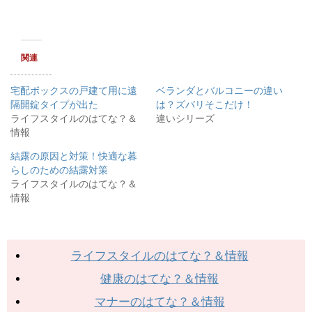
新
ッ
し
ク
い
し
ウ
て
ィ
く
ン
だ
ド
さ
関連
ウ
い
で
(
開
新
き
し
宅配ボックスの戸建て用に遠
ベランダとバルコニーの違い
ま
い
す
ウ
隔開錠タイプが出た
は？ズバリそこだけ！
)
ィ
ライフスタイルのはてな？＆
違いシリーズ
ン
ド
情報
ウ
で
開
結露の原因と対策！快適な暮
き
らしのための結露対策
ま
す
ライフスタイルのはてな？＆
)
情報
ライフスタイルのはてな？＆情報
健康のはてな？＆情報
マナーのはてな？＆情報